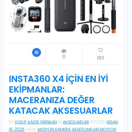
0
183
INSTA360 X4 İÇIN EN İYI
EKIPMANLAR:
MACERANIZA DEĞER
KATACAK AKSESUARLAR
BY
YUSUF KADRI ŞIRINKAN
IN
AKSESUARLAR
POSTED
NISAN
16, 2025
TAGS
AKSIYON KAMERA AKSESUARLARI
,
AKSIYON