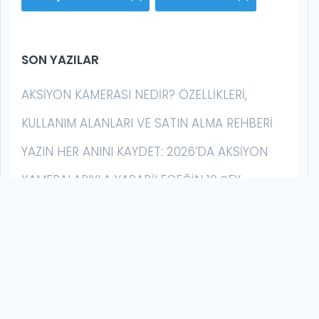
SON YAZILAR
AKSIYON KAMERASI NEDIR? ÖZELLIKLERI,
KULLANIM ALANLARI VE SATIN ALMA REHBERI
YAZIN HER ANINI KAYDET: 2026’DA AKSIYON
KAMERALARIYLA YAPABILECEĞIN 10 ŞEY
AKSIYON KAMERASI İLE GECE ÇEKIMI NASIL
YAPILIR? | DÜŞÜK IŞIK REHBERI
GOPRO MISSION 1 SERISI İLK İZLENIM: BU BIR
HERO DEĞIL, ÇOK DAHA FAZLASI