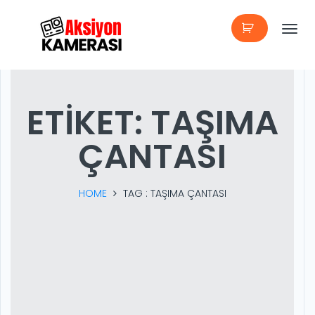
T
o
g
ETIKET:
TAŞIMA
g
ÇANTASI
l
e
HOME
TAG :
TAŞIMA ÇANTASI
n
a
v
i
g