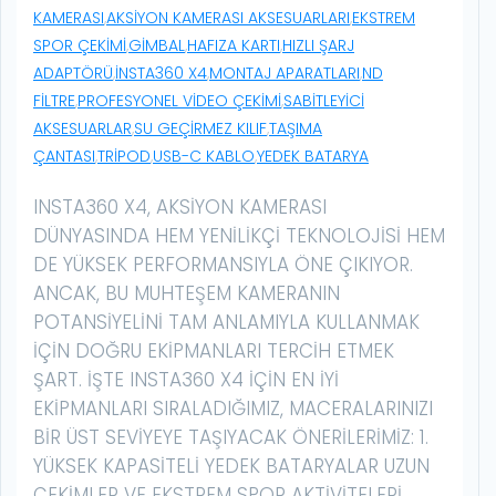
KAMERASI
,
AKSIYON KAMERASI AKSESUARLARI
,
EKSTREM
SPOR ÇEKIMI
,
GIMBAL
,
HAFIZA KARTI
,
HIZLI ŞARJ
ADAPTÖRÜ
,
INSTA360 X4
,
MONTAJ APARATLARI
,
ND
FILTRE
,
PROFESYONEL VIDEO ÇEKIMI
,
SABITLEYICI
AKSESUARLAR
,
SU GEÇIRMEZ KILIF
,
TAŞIMA
ÇANTASI
,
TRIPOD
,
USB-C KABLO
,
YEDEK BATARYA
INSTA360 X4, AKSIYON KAMERASI
DÜNYASINDA HEM YENILIKÇI TEKNOLOJISI HEM
DE YÜKSEK PERFORMANSIYLA ÖNE ÇIKIYOR.
ANCAK, BU MUHTEŞEM KAMERANIN
POTANSIYELINI TAM ANLAMIYLA KULLANMAK
IÇIN DOĞRU EKIPMANLARI TERCIH ETMEK
ŞART. İŞTE INSTA360 X4 IÇIN EN IYI
EKIPMANLARI SIRALADIĞIMIZ, MACERALARINIZI
BIR ÜST SEVIYEYE TAŞIYACAK ÖNERILERIMIZ: 1.
YÜKSEK KAPASITELI YEDEK BATARYALAR UZUN
ÇEKIMLER VE EKSTREM SPOR AKTIVITELERI