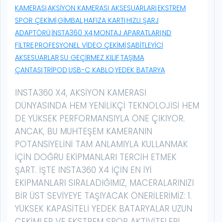
KAMERASI
,
AKSIYON KAMERASI AKSESUARLARI
,
EKSTREM
SPOR ÇEKIMI
,
GIMBAL
,
HAFIZA KARTI
,
HIZLI ŞARJ
ADAPTÖRÜ
,
INSTA360 X4
,
MONTAJ APARATLARI
,
ND
FILTRE
,
PROFESYONEL VIDEO ÇEKIMI
,
SABITLEYICI
AKSESUARLAR
,
SU GEÇIRMEZ KILIF
,
TAŞIMA
ÇANTASI
,
TRIPOD
,
USB-C KABLO
,
YEDEK BATARYA
INSTA360 X4, AKSIYON KAMERASI
DÜNYASINDA HEM YENILIKÇI TEKNOLOJISI HEM
DE YÜKSEK PERFORMANSIYLA ÖNE ÇIKIYOR.
ANCAK, BU MUHTEŞEM KAMERANIN
POTANSIYELINI TAM ANLAMIYLA KULLANMAK
IÇIN DOĞRU EKIPMANLARI TERCIH ETMEK
ŞART. İŞTE INSTA360 X4 IÇIN EN IYI
EKIPMANLARI SIRALADIĞIMIZ, MACERALARINIZI
BIR ÜST SEVIYEYE TAŞIYACAK ÖNERILERIMIZ: 1.
YÜKSEK KAPASITELI YEDEK BATARYALAR UZUN
ÇEKIMLER VE EKSTREM SPOR AKTIVITELERI