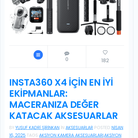
0
182
INSTA360 X4 İÇIN EN İYI
EKIPMANLAR:
MACERANIZA DEĞER
KATACAK AKSESUARLAR
BY
YUSUF KADRI ŞIRINKAN
IN
AKSESUARLAR
POSTED
NISAN
16, 2025
TAGS
AKSIYON KAMERA AKSESUARLARI
,
AKSIYON