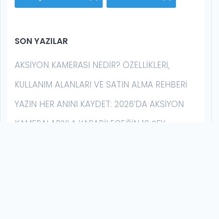
SON YAZILAR
AKSIYON KAMERASI NEDIR? ÖZELLIKLERI,
KULLANIM ALANLARI VE SATIN ALMA REHBERI
YAZIN HER ANINI KAYDET: 2026’DA AKSIYON
KAMERALARIYLA YAPABILECEĞIN 10 ŞEY
AKSIYON KAMERASI İLE GECE ÇEKIMI NASIL
YAPILIR? | DÜŞÜK IŞIK REHBERI
GOPRO MISSION 1 SERISI İLK İZLENIM: BU BIR
HERO DEĞIL, ÇOK DAHA FAZLASI