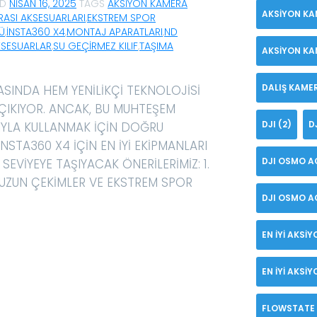
ED
NISAN 16, 2025
TAGS
AKSIYON KAMERA
AKSIYON KA
ASI AKSESUARLARI
,
EKSTREM SPOR
Ü
,
INSTA360 X4
,
MONTAJ APARATLARI
,
ND
AKSESUARLAR
,
SU GEÇIRMEZ KILIF
,
TAŞIMA
AKSIYON KA
DALIŞ KAME
ASINDA HEM YENILIKÇI TEKNOLOJISI
ÇIKIYOR. ANCAK, BU MUHTEŞEM
DJI
(2)
D
IYLA KULLANMAK IÇIN DOĞRU
NSTA360 X4 IÇIN EN IYI EKIPMANLARI
DJI OSMO A
 SEVIYEYE TAŞIYACAK ÖNERILERIMIZ: 1.
 UZUN ÇEKIMLER VE EKSTREM SPOR
DJI OSMO AC
EN IYI AKSI
EN IYI AKSI
FLOWSTATE 