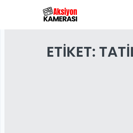
ETIKET:
TATI