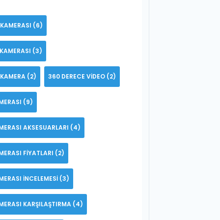
 KAMERASI
(6)
 KAMERASI
(3)
 KAMERA
(2)
360 DERECE VIDEO
(2)
MERASI
(9)
MERASI AKSESUARLARI
(4)
MERASI FIYATLARI
(2)
MERASI INCELEMESI
(3)
MERASI KARŞILAŞTIRMA
(4)