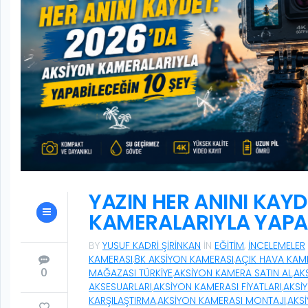
YAZIN HER ANINI KAYD
KAMERALARIYLA YAPAB
BY
YUSUF KADRI ŞIRINKAN
IN
EĞITIM
,
İNCELEMELER
KAMERASI
,
8K AKSIYON KAMERASI
,
AÇIK HAVA KAM
0
MAĞAZASI TÜRKIYE
,
AKSIYON KAMERA SATIN AL
,
AK
AKSESUARLARI
,
AKSIYON KAMERASI FIYATLARI
,
AKSI
KARŞILAŞTIRMA
,
AKSIYON KAMERASI MONTAJI
,
AKSI