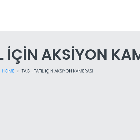
L IÇIN AKSIYON KA
HOME
TAG :
TATIL IÇIN AKSIYON KAMERASI