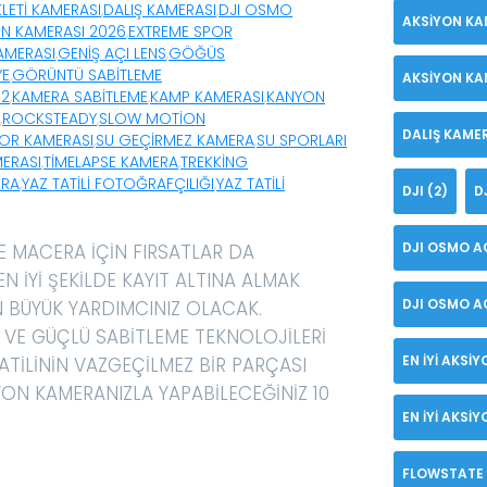
KLETI KAMERASI
,
DALIŞ KAMERASI
,
DJI OSMO
AKSIYON KA
YON KAMERASI 2026
,
EXTREME SPOR
AMERASI
,
GENIŞ AÇI LENS
,
GÖĞÜS
YE
,
GÖRÜNTÜ SABITLEME
AKSIYON KA
 2
,
KAMERA SABITLEME
,
KAMP KAMERASI
,
KANYON
,
ROCKSTEADY
,
SLOW MOTION
DALIŞ KAME
OR KAMERASI
,
SU GEÇIRMEZ KAMERA
,
SU SPORLARI
MERASI
,
TIMELAPSE KAMERA
,
TREKKING
ERA
,
YAZ TATILI FOTOĞRAFÇILIĞI
,
YAZ TATILI
DJI
(2)
D
DJI OSMO A
E MACERA IÇIN FIRSATLAR DA
N IYI ŞEKILDE KAYIT ALTINA ALMAK
DJI OSMO AC
N BÜYÜK YARDIMCINIZ OLACAK.
I VE GÜÇLÜ SABITLEME TEKNOLOJILERI
EN IYI AKSI
ATILININ VAZGEÇILMEZ BIR PARÇASI
IYON KAMERANIZLA YAPABILECEĞINIZ 10
EN IYI AKSI
FLOWSTATE 