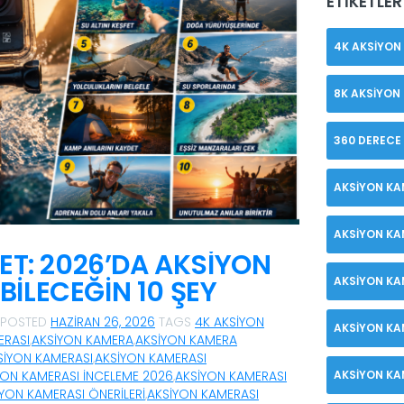
ETIKETLER
4K AKSIYON
8K AKSIYON
360 DERECE
AKSIYON KA
AKSIYON KA
ET: 2026’DA AKSIYON
ILECEĞIN 10 ŞEY
AKSIYON KA
POSTED
HAZIRAN 26, 2026
TAGS
4K AKSIYON
AKSIYON KA
ERASI
,
AKSIYON KAMERA
,
AKSIYON KAMERA
SIYON KAMERASI
,
AKSIYON KAMERASI
YON KAMERASI INCELEME 2026
,
AKSIYON KAMERASI
AKSIYON KA
YON KAMERASI ÖNERILERI
,
AKSIYON KAMERASI