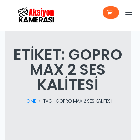
T
o
g
ETIKET:
GOPRO
g
MAX 2 SES
l
e
KALITESI
n
a
HOME
TAG :
GOPRO MAX 2 SES KALITESI
v
i
g