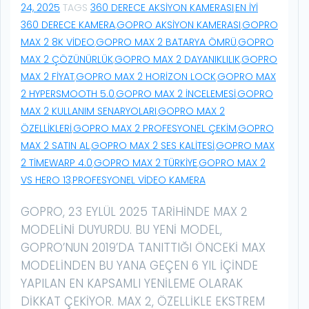
24, 2025
TAGS
360 DERECE AKSIYON KAMERASI
,
EN IYI
360 DERECE KAMERA
,
GOPRO AKSIYON KAMERASI
,
GOPRO
MAX 2 8K VIDEO
,
GOPRO MAX 2 BATARYA ÖMRÜ
,
GOPRO
MAX 2 ÇÖZÜNÜRLÜK
,
GOPRO MAX 2 DAYANIKLILIK
,
GOPRO
MAX 2 FIYAT
,
GOPRO MAX 2 HORIZON LOCK
,
GOPRO MAX
2 HYPERSMOOTH 5.0
,
GOPRO MAX 2 INCELEMESI
,
GOPRO
MAX 2 KULLANIM SENARYOLARI
,
GOPRO MAX 2
ÖZELLIKLERI
,
GOPRO MAX 2 PROFESYONEL ÇEKIM
,
GOPRO
MAX 2 SATIN AL
,
GOPRO MAX 2 SES KALITESI
,
GOPRO MAX
2 TIMEWARP 4.0
,
GOPRO MAX 2 TÜRKIYE
,
GOPRO MAX 2
VS HERO 13
,
PROFESYONEL VIDEO KAMERA
GOPRO, 23 EYLÜL 2025 TARIHINDE MAX 2
MODELINI DUYURDU. BU YENI MODEL,
GOPRO’NUN 2019’DA TANITTIĞI ÖNCEKI MAX
MODELINDEN BU YANA GEÇEN 6 YIL IÇINDE
YAPILAN EN KAPSAMLI YENILEME OLARAK
DIKKAT ÇEKIYOR. MAX 2, ÖZELLIKLE EKSTREM