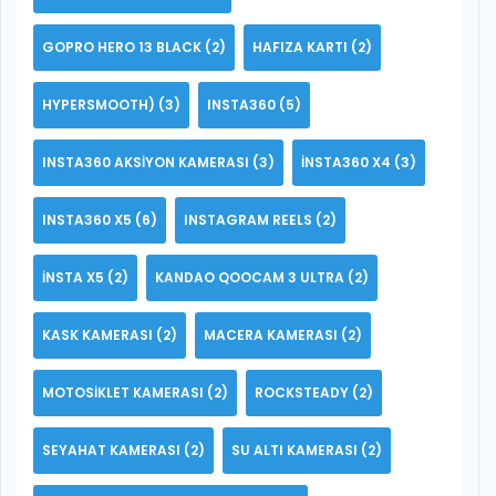
GOPRO HERO 13 BLACK
(2)
HAFIZA KARTI
(2)
HYPERSMOOTH)
(3)
INSTA360
(5)
INSTA360 AKSIYON KAMERASI
(3)
INSTA360 X4
(3)
INSTA360 X5
(6)
INSTAGRAM REELS
(2)
INSTA X5
(2)
KANDAO QOOCAM 3 ULTRA
(2)
KASK KAMERASI
(2)
MACERA KAMERASI
(2)
MOTOSIKLET KAMERASI
(2)
ROCKSTEADY
(2)
SEYAHAT KAMERASI
(2)
SU ALTI KAMERASI
(2)