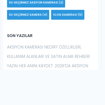
SU GEÇIRMEZ AKSIYON KAMERASI
(2)
SU GEÇIRMEZ KAMERA
(4)
VLOG KAMERASI
(5)
SON YAZILAR
AKSIYON KAMERASI NEDIR? ÖZELLIKLERI,
KULLANIM ALANLARI VE SATIN ALMA REHBERI
YAZIN HER ANINI KAYDET: 2026’DA AKSIYON
KAMERALARIYLA YAPABILECEĞIN 10 ŞEY
AKSIYON KAMERASI İLE GECE ÇEKIMI NASIL
YAPILIR? | DÜŞÜK IŞIK REHBERI
GOPRO MISSION 1 SERISI İLK İZLENIM: BU BIR