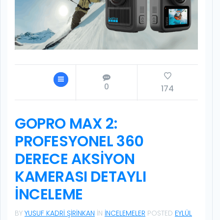
0
174
GOPRO MAX 2:
PROFESYONEL 360
DERECE AKSIYON
KAMERASI DETAYLI
İNCELEME
BY
YUSUF KADRI ŞIRINKAN
IN
İNCELEMELER
POSTED
EYLÜL