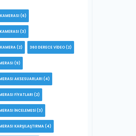
 KAMERASI
(6)
 KAMERASI
(3)
 KAMERA
(2)
360 DERECE VIDEO
(2)
MERASI
(9)
MERASI AKSESUARLARI
(4)
MERASI FIYATLARI
(2)
MERASI INCELEMESI
(3)
MERASI KARŞILAŞTIRMA
(4)