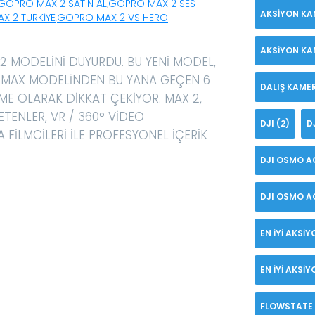
GOPRO MAX 2 SATIN AL
,
GOPRO MAX 2 SES
AKSIYON KA
X 2 TÜRKIYE
,
GOPRO MAX 2 VS HERO
AKSIYON KA
2 MODELINI DUYURDU. BU YENI MODEL,
I MAX MODELINDEN BU YANA GEÇEN 6
DALIŞ KAME
EME OLARAK DIKKAT ÇEKIYOR. MAX 2,
ETENLER, VR / 360° VIDEO
DJI
(2)
D
 FILMCILERI ILE PROFESYONEL IÇERIK
DJI OSMO A
DJI OSMO AC
EN IYI AKSI
EN IYI AKSI
FLOWSTATE 