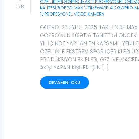
ÖZELLIKLERI
,
GOPRO MAX 2 PROFESYONEL ÇEKIM
,
178
KALITESI
,
GOPRO MAX 2 TIMEWARP 4.0
,
GOPRO MA
13
,
PROFESYONEL VIDEO KAMERA
GOPRO, 23 EYLÜL 2025 TARIHINDE MAX 
GOPRO’NUN 2019’DA TANITTIĞI ÖNCEK
YIL IÇINDE YAPILAN EN KAPSAMLI YENIL
ÖZELLIKLE EKSTREM SPOR IÇERIKLERI ÜR
PRODÜKSIYON EKIPLERI, GEZI VE MACERA
AKIŞI YAPAN KIŞILER IÇIN […]
DEVAMINI OKU