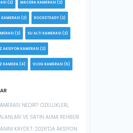
ASI
(2)
MACERA KAMERASI
(2)
 KAMERASI
(2)
ROCKSTEADY
(2)
AMERASI
(2)
SU ALTI KAMERASI
(2)
Z AKSIYON KAMERASI
(2)
Z KAMERA
(4)
VLOG KAMERASI
(5)
LAR
AMERASI NEDIR? ÖZELLIKLERI,
ALANLARI VE SATIN ALMA REHBERI
 ANINI KAYDET: 2026’DA AKSIYON