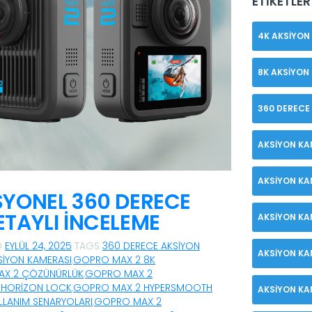
ETIKETLER
4K AKSIYON
8K AKSIYON
360 DERECE
AKSIYON KA
AKSIYON KA
SYONEL 360 DERECE
TAYLI İNCELEME
AKSIYON KA
D
EYLÜL 24, 2025
TAGS
360 DERECE AKSIYON
AKSIYON KA
IYON KAMERASI
,
GOPRO MAX 2 8K
X 2 ÇÖZÜNÜRLÜK
,
GOPRO MAX 2
 HORIZON LOCK
,
GOPRO MAX 2 HYPERSMOOTH
AKSIYON KA
LANIM SENARYOLARI
,
GOPRO MAX 2