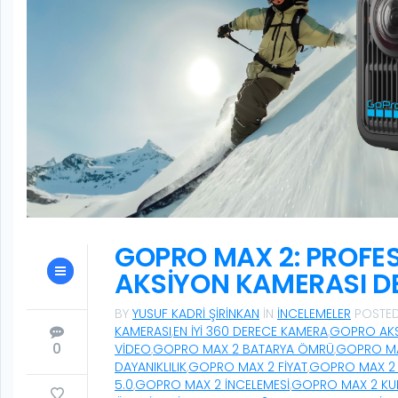
GOPRO MAX 2: PROFE
AKSIYON KAMERASI DE
BY
YUSUF KADRI ŞIRINKAN
IN
İNCELEMELER
POSTE
KAMERASI
,
EN IYI 360 DERECE KAMERA
,
GOPRO AKS
0
VIDEO
,
GOPRO MAX 2 BATARYA ÖMRÜ
,
GOPRO MA
DAYANIKLILIK
,
GOPRO MAX 2 FIYAT
,
GOPRO MAX 2
5.0
,
GOPRO MAX 2 INCELEMESI
,
GOPRO MAX 2 KUL