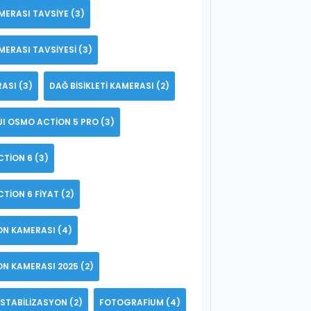
MERASI TAVSIYE
(3)
MERASI TAVSIYESI
(3)
RASI
(3)
DAĞ BISIKLETI KAMERASI
(2)
JI OSMO ACTION 5 PRO
(3)
CTION 6
(3)
TION 6 FIYAT
(2)
YON KAMERASI
(4)
YON KAMERASI 2025
(2)
STABILIZASYON
(2)
FOTOGRAFIUM
(4)