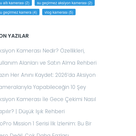
u altı kamerası
(2)
su geçirmez aksiyon kamerası
(2)
su geçirmez kamera
(4)
vlog kamerası
(5)
ON YAZILAR
ksiyon Kamerası Nedir? Özellikleri,
ullanım Alanları ve Satın Alma Rehberi
azın Her Anını Kaydet: 2026’da Aksiyon
ameralarıyla Yapabileceğin 10 Şey
ksiyon Kamerası İle Gece Çekimi Nasıl
apılır? | Düşük Işık Rehberi
oPro Mission 1 Serisi İlk İzlenim: Bu Bir
ero Değil, Çok Daha Fazlası