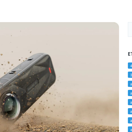
E
4
a
a
a
a
a
a