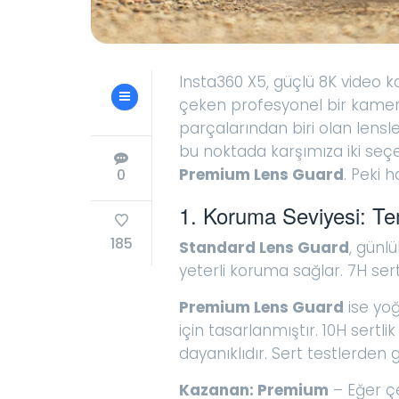
Insta360 X5, güçlü 8K video ka
çeken profesyonel bir kamera
parçalarından biri olan lensl
bu noktada karşımıza iki seç
Premium Lens Guard
. Peki 
0
1. Koruma Seviyesi: Te
185
Standard Lens Guard
, günl
yeterli koruma sağlar. 7H se
Premium Lens Guard
ise yoğ
için tasarlanmıştır. 10H sert
dayanıklıdır. Sert testlerde
Kazanan: Premium
– Eğer çe