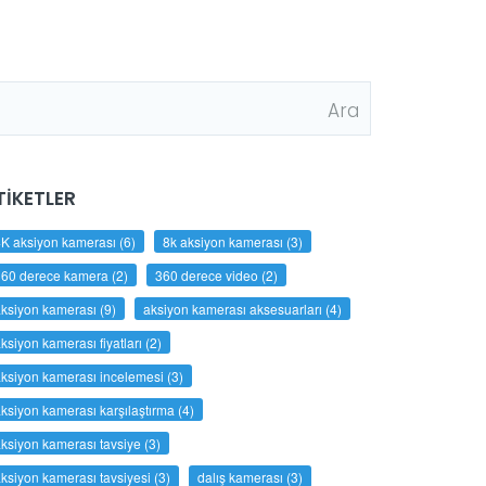
TIKETLER
K aksiyon kamerası
(6)
8k aksiyon kamerası
(3)
360 derece kamera
(2)
360 derece video
(2)
ksiyon kamerası
(9)
aksiyon kamerası aksesuarları
(4)
ksiyon kamerası fiyatları
(2)
ksiyon kamerası incelemesi
(3)
ksiyon kamerası karşılaştırma
(4)
ksiyon kamerası tavsiye
(3)
ksiyon kamerası tavsiyesi
(3)
dalış kamerası
(3)