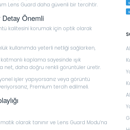
s
m Lens Guard daha güvenli bir tercihtir.
er Detay Önemli
tü kalitesini korumak için optik olarak
S
nlük kullanımda yeterli netliği sağlarken,
A
k katmanlı kaplama sayesinde ışık
K
ha net, daha doğru renkli görüntüler üretir.
Y
onel işler yapıyorsanız veya görüntü
K
iyorsanız, Premium tercih edilmeli.
A
aylığı
Y
G
omatik olarak tanınır ve Lens Guard Modu’na
H