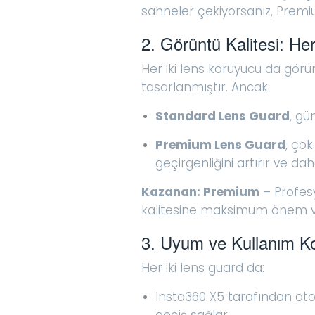
sahneler çekiyorsanız, Premiu
2. Görüntü Kalitesi: H
Her iki lens koruyucu da görün
tasarlanmıştır. Ancak:
Standard Lens Guard
, gü
Premium Lens Guard
, ço
geçirgenliğini artırır ve da
Kazanan: Premium
– Profesy
kalitesine maksimum önem ver
3. Uyum ve Kullanım Kol
Her iki lens guard da:
Insta360 X5 tarafından ot
geçiş sağlar.