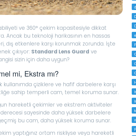
d
D
D
biliyeti ve 360° çekim kapasitesiyle dikkat
. Ancak bu teknoloji harikasının en hassas
e
eri, dış etkenlere karşı korunmak zorunda. İşte
F
enek çıkıyor:
Standard Lens Guard
ve
hangisi sizin için daha uygun?
mel mi, Ekstra mı?
ük kullanımda çiziklere ve hafif darbelere karşı
rtliğe sahip temperli cam, temel koruma sunar.
I
I
un hareketli çekimler ve ekstrem aktiviteler
k
lik derecesi sayesinde daha yüksek darbelere
n geçmiş bu cam, daha yüksek koruma sunar.
kim yaptığınız ortam riskliyse veya hareketli