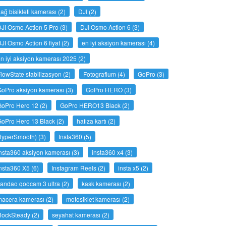
ağ bisikleti kamerası
(2)
DJI
(2)
JI Osmo Action 5 Pro
(3)
DJI Osmo Action 6
(3)
JI Osmo Action 6 fiyat
(2)
en iyi aksiyon kamerası
(4)
n iyi aksiyon kamerası 2025
(2)
lowState stabilizasyon
(2)
Fotografium
(4)
GoPro
(3)
GoPro aksiyon kamerası
(3)
GoPro HERO
(3)
GoPro Hero 12
(2)
GoPro HERO13 Black
(2)
GoPro Hero 13 Black
(2)
hafıza kartı
(2)
HyperSmooth)
(3)
Insta360
(5)
nsta360 aksiyon kamerası
(3)
insta360 x4
(3)
nsta360 X5
(6)
Instagram Reels
(2)
insta x5
(2)
andao qoocam 3 ultra
(2)
kask kamerası
(2)
macera kamerası
(2)
motosiklet kamerası
(2)
RockSteady
(2)
seyahat kamerası
(2)