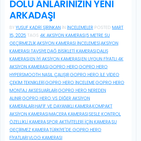
DOLU ANLARINIZIN YENI
ARKADAŞI
BY
YUSUF KADRI ŞIRINKAN
IN
İNCELEMELER
POSTED
MART
15, 2025
TAGS
4K AKSIYON KAMERASI
,
5 METRE SU
GEÇIRMEZLIK
,
AKSIYON KAMERASI INCELEMESI
,
AKSIYON
KAMERASI TAVSIYE
,
DAĞ BISIKLETI KAMERASI
,
DALIŞ
KAMERASI
,
EN IYI AKSIYON KAMERASI
,
EN UYGUN FIYATLI 4K
AKSIYON KAMERASI
,
GOPRO HERO
,
GOPRO HERO
HYPERSMOOTH NASIL ÇALIŞIR
,
GOPRO HERO ILE VIDEO
ÇEKIM TEKNIKLERI
,
GOPRO HERO INCELEME
,
GOPRO HERO
MONTAJ AKSESUARLARI
,
GOPRO HERO NEREDEN
ALINIR
,
GOPRO HERO VS DIĞER AKSIYON
KAMERALARI
,
HAFIF VE DAYANIKLI KAMERA
,
KOMPAKT
AKSIYON KAMERASI
,
MACERA KAMERASI
,
SESLE KONTROL
ÖZELLIKLI KAMERA
,
SPOR AKTIVITELERI IÇIN KAMERA
,
SU
GEÇIRMEZ KAMERA
,
TÜRKIYE'DE GOPRO HERO
FIYATLARI
,
VLOG KAMERASI