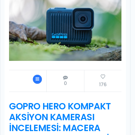
0
176
GOPRO HERO KOMPAKT
AKSIYON KAMERASI
İNCELEMESI: MACERA