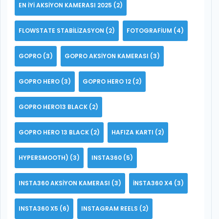
EN IYI AKSIYON KAMERASI 2025
(2)
FLOWSTATE STABILIZASYON
(2)
FOTOGRAFIUM
(4)
GOPRO
(3)
GOPRO AKSIYON KAMERASI
(3)
GOPRO HERO
(3)
GOPRO HERO 12
(2)
GOPRO HERO13 BLACK
(2)
GOPRO HERO 13 BLACK
(2)
HAFIZA KARTI
(2)
HYPERSMOOTH)
(3)
INSTA360
(5)
INSTA360 AKSIYON KAMERASI
(3)
INSTA360 X4
(3)
INSTA360 X5
(6)
INSTAGRAM REELS
(2)