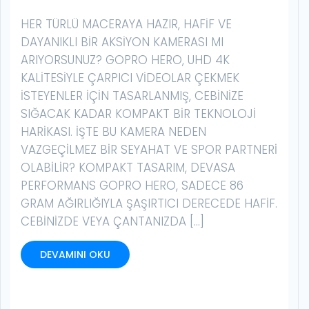
HER TÜRLÜ MACERAYA HAZIR, HAFIF VE
DAYANIKLI BIR AKSIYON KAMERASI MI
ARIYORSUNUZ? GOPRO HERO, UHD 4K
KALITESIYLE ÇARPICI VIDEOLAR ÇEKMEK
ISTEYENLER IÇIN TASARLANMIŞ, CEBINIZE
SIĞACAK KADAR KOMPAKT BIR TEKNOLOJI
HARIKASI. İŞTE BU KAMERA NEDEN
VAZGEÇILMEZ BIR SEYAHAT VE SPOR PARTNERI
OLABILIR? KOMPAKT TASARIM, DEVASA
PERFORMANS GOPRO HERO, SADECE 86
GRAM AĞIRLIĞIYLA ŞAŞIRTICI DERECEDE HAFIF.
CEBINIZDE VEYA ÇANTANIZDA […]
DEVAMINI OKU