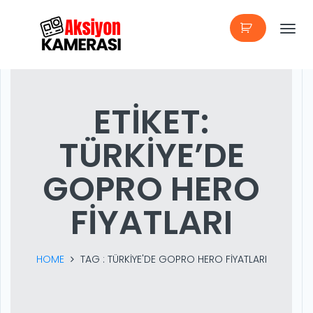
T
o
g
ETIKET:
g
TÜRKIYE’DE
l
e
GOPRO HERO
n
FIYATLARI
a
v
HOME
TAG :
TÜRKIYE'DE GOPRO HERO FIYATLARI
i
g