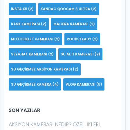
INSTA X5
(2)
KANDAO QOOCAM 3 ULTRA
(2)
KASK KAMERASI
(2)
MACERA KAMERASI
(2)
MOTOSIKLET KAMERASI
(2)
ROCKSTEADY
(2)
SEYAHAT KAMERASI
(2)
SU ALTI KAMERASI
(2)
SU GEÇIRMEZ AKSIYON KAMERASI
(2)
SU GEÇIRMEZ KAMERA
(4)
VLOG KAMERASI
(5)
SON YAZILAR
AKSIYON KAMERASI NEDIR? ÖZELLIKLERI,