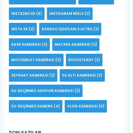
INSTA360 X5
(6)
INSTAGRAM REELS
(2)
INSTA X5
(2)
KANDAO QOOCAM 3 ULTRA
(2)
KASK KAMERASI
(2)
MACERA KAMERASI
(2)
MOTOSIKLET KAMERASI
(2)
ROCKSTEADY
(2)
SEYAHAT KAMERASI
(2)
SU ALTI KAMERASI
(2)
SU GEÇIRMEZ AKSIYON KAMERASI
(2)
SU GEÇIRMEZ KAMERA
(4)
VLOG KAMERASI
(5)
SON YAZILAR