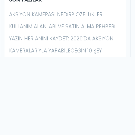
AKSIYON KAMERASI NEDIR? ÖZELLIKLERI,
KULLANIM ALANLARI VE SATIN ALMA REHBERI
YAZIN HER ANINI KAYDET: 2026’DA AKSIYON
KAMERALARIYLA YAPABILECEĞIN 10 ŞEY
AKSIYON KAMERASI İLE GECE ÇEKIMI NASIL
YAPILIR? | DÜŞÜK IŞIK REHBERI
GOPRO MISSION 1 SERISI İLK İZLENIM: BU BIR
HERO DEĞIL, ÇOK DAHA FAZLASI
GOPRO HERO13 BLACK VS. DJI OSMO ACTION
6: HANGISINI ALMALI? (2026 KARŞILAŞTIRMALI
İNCELEME)