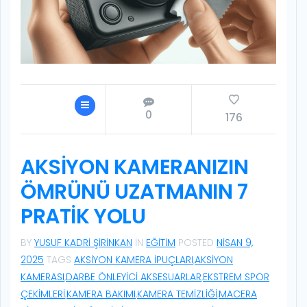
0
176
AKSIYON KAMERANIZIN
ÖMRÜNÜ UZATMANIN 7
PRATIK YOLU
BY
YUSUF KADRI ŞIRINKAN
IN
EĞITIM
POSTED
NISAN 9,
2025
TAGS
AKSIYON KAMERA IPUÇLARI
,
AKSIYON
KAMERASI
,
DARBE ÖNLEYICI AKSESUARLAR
,
EKSTREM SPOR
ÇEKIMLERI
,
KAMERA BAKIMI
,
KAMERA TEMIZLIĞI
,
MACERA