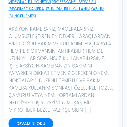
VIDEOLARI
,
PIL YÖNETIMI
,
PROFESYONEL SERVIS
,
SU
GEÇIRMEZ KAMERA
,
UZUN ÖMÜRLÜ KULLANIM
,
YAZILIM
GÜNCELLEMESI
AKSIYON KAMERANIZ, MACERALARINIZI
ÖLÜMSÜZLEŞTIREN EN DEĞERLI ARAÇLARDAN
BIRI. DOĞRU BAKIM VE KULLANIM IPUÇLARIYLA
HEM PERFORMANSINI ARTIRABILIR HEM DE
UZUN YILLAR SORUNSUZ KULLANABILIRSINIZ.
İŞTE AKSIYON KAMERANIZIN BAKIMINI
YAPARKEN DIKKAT ETMENIZ GEREKEN ÖNEMLI
NOKTALAR: 1. DÜZENLI TEMIZLIK VE BAKIM
KAMERA KULLANIM SONRASI, ÖZELLIKLE TOZLU,
ÇAMURLU VEYA NEMLI ORTAMLARDAN
GELDIYSE, DIŞ YÜZEYINI YUMUŞAK BIR
MIKROFIBER BEZLE NAZIKÇE SILIN. […]
DEVAMINI OKU