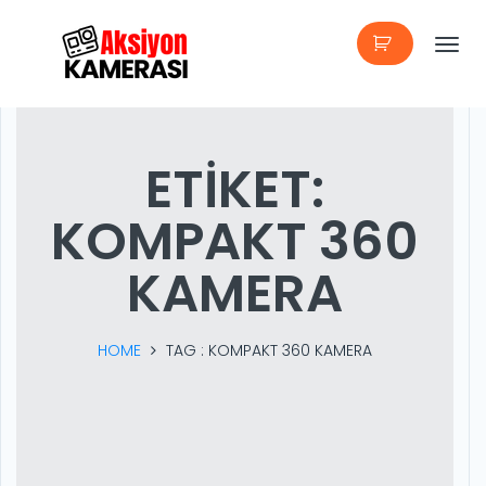
T
o
g
ETIKET:
g
KOMPAKT 360
l
e
KAMERA
n
a
HOME
TAG :
KOMPAKT 360 KAMERA
v
i
g