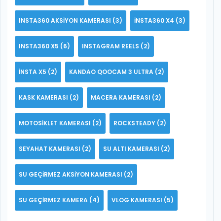
INSTA360 AKSIYON KAMERASI
(3)
INSTA360 X4
(3)
INSTA360 X5
(6)
INSTAGRAM REELS
(2)
INSTA X5
(2)
KANDAO QOOCAM 3 ULTRA
(2)
KASK KAMERASI
(2)
MACERA KAMERASI
(2)
MOTOSIKLET KAMERASI
(2)
ROCKSTEADY
(2)
SEYAHAT KAMERASI
(2)
SU ALTI KAMERASI
(2)
SU GEÇIRMEZ AKSIYON KAMERASI
(2)
SU GEÇIRMEZ KAMERA
(4)
VLOG KAMERASI
(5)