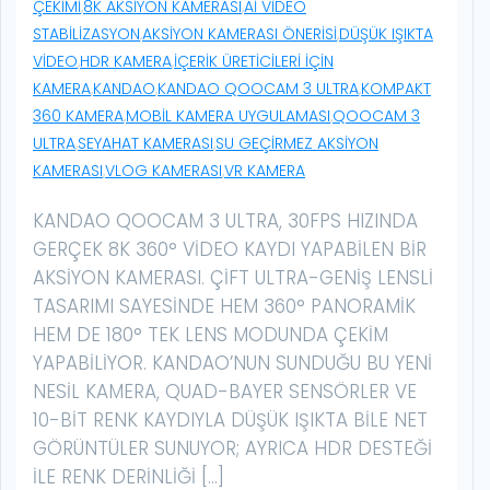
ÇEKIMI
,
8K AKSIYON KAMERASI
,
AI VIDEO
STABILIZASYON
,
AKSIYON KAMERASI ÖNERISI
,
DÜŞÜK IŞIKTA
VIDEO
,
HDR KAMERA
,
IÇERIK ÜRETICILERI IÇIN
KAMERA
,
KANDAO
,
KANDAO QOOCAM 3 ULTRA
,
KOMPAKT
360 KAMERA
,
MOBIL KAMERA UYGULAMASI
,
QOOCAM 3
ULTRA
,
SEYAHAT KAMERASI
,
SU GEÇIRMEZ AKSIYON
KAMERASI
,
VLOG KAMERASI
,
VR KAMERA
KANDAO QOOCAM 3 ULTRA, 30FPS HIZINDA
GERÇEK 8K 360° VIDEO KAYDI YAPABILEN BIR
AKSIYON KAMERASI. ÇIFT ULTRA-GENIŞ LENSLI
TASARIMI SAYESINDE HEM 360° PANORAMIK
HEM DE 180° TEK LENS MODUNDA ÇEKIM
YAPABILIYOR. KANDAO’NUN SUNDUĞU BU YENI
NESIL KAMERA, QUAD-BAYER SENSÖRLER VE
10-BIT RENK KAYDIYLA DÜŞÜK IŞIKTA BILE NET
GÖRÜNTÜLER SUNUYOR; AYRICA HDR DESTEĞI
ILE RENK DERINLIĞI […]