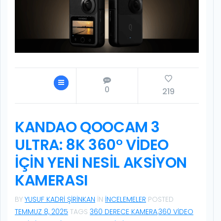
0
219
KANDAO QOOCAM 3
ULTRA: 8K 360° VIDEO
IÇIN YENI NESIL AKSIYON
KAMERASI
BY
YUSUF KADRI ŞIRINKAN
IN
İNCELEMELER
POSTED
TEMMUZ 8, 2025
TAGS
360 DERECE KAMERA
,
360 VIDEO