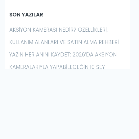
SON YAZILAR
AKSIYON KAMERASI NEDIR? ÖZELLIKLERI,
KULLANIM ALANLARI VE SATIN ALMA REHBERI
YAZIN HER ANINI KAYDET: 2026’DA AKSIYON
KAMERALARIYLA YAPABILECEĞIN 10 ŞEY
AKSIYON KAMERASI İLE GECE ÇEKIMI NASIL
YAPILIR? | DÜŞÜK IŞIK REHBERI
GOPRO MISSION 1 SERISI İLK İZLENIM: BU BIR
HERO DEĞIL, ÇOK DAHA FAZLASI
GOPRO HERO13 BLACK VS. DJI OSMO ACTION