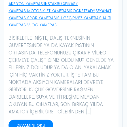
AKSIYON KAMERASI
,
INSTA360 X5
,
KASK
KAMERASI
,
MOTOSIKLET KAMERASI
,
ROCKSTEADY
,
SEYAHAT
KAMERASI
,
SPOR KAMERASI
,
SU GEÇIRMEZ KAMERA
,
SUALTI
KAMERASI
,
VLOG KAMERASI
BISIKLETLE INIŞTE, DALIŞ TEKNESININ
GÜVERTESINDE YA DA KAYAK PISTININ
ORTASINDA TELEFONUNUZU ÇIKARIP VIDEO
ÇEKMEYE ÇALIŞTIĞINIZ OLDU MU? GENELDE YA
ELLERINIZ DOLUDUR YA DA O ANI YAKALAMAK
IÇIN HIÇ VAKTINIZ YOKTUR. İŞTE TAM BU
NOKTADA AKSIYON KAMERALARI DEVREYE
GIRIYOR. KÜÇÜK GÖVDESINE RAĞMEN
DARBELERE, SUYA VE TITREŞIME MEYDAN
OKUYAN BU CIHAZLAR, SON BIRKAÇ YILDA
AMATÖR IÇERIK ÜRETICILERINDEN […]
DEVAMINI OKU