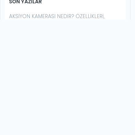
SON YAZILAR
AKSIYON KAMERASI NEDIR? ÖZELLIKLERI,
KULLANIM ALANLARI VE SATIN ALMA REHBERI
YAZIN HER ANINI KAYDET: 2026’DA AKSIYON
KAMERALARIYLA YAPABILECEĞIN 10 ŞEY
AKSIYON KAMERASI İLE GECE ÇEKIMI NASIL
YAPILIR? | DÜŞÜK IŞIK REHBERI
GOPRO MISSION 1 SERISI İLK İZLENIM: BU BIR
HERO DEĞIL, ÇOK DAHA FAZLASI
GOPRO HERO13 BLACK VS. DJI OSMO ACTION
6: HANGISINI ALMALI? (2026 KARŞILAŞTIRMALI