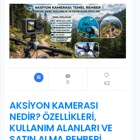
0
42
AKSIYON KAMERASI
NEDIR? ÖZELLIKLERI,
KULLANIM ALANLARI VE
SATIN ALMA REHBERI