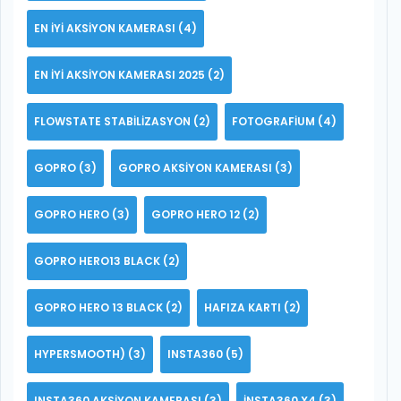
EN IYI AKSIYON KAMERASI
(4)
EN IYI AKSIYON KAMERASI 2025
(2)
FLOWSTATE STABILIZASYON
(2)
FOTOGRAFIUM
(4)
GOPRO
(3)
GOPRO AKSIYON KAMERASI
(3)
GOPRO HERO
(3)
GOPRO HERO 12
(2)
GOPRO HERO13 BLACK
(2)
GOPRO HERO 13 BLACK
(2)
HAFIZA KARTI
(2)
HYPERSMOOTH)
(3)
INSTA360
(5)
INSTA360 AKSIYON KAMERASI
(3)
INSTA360 X4
(3)