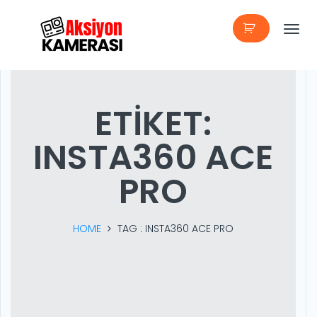
T
o
g
ETIKET:
g
INSTA360 ACE
l
e
PRO
n
a
HOME
TAG :
INSTA360 ACE PRO
v
i
g