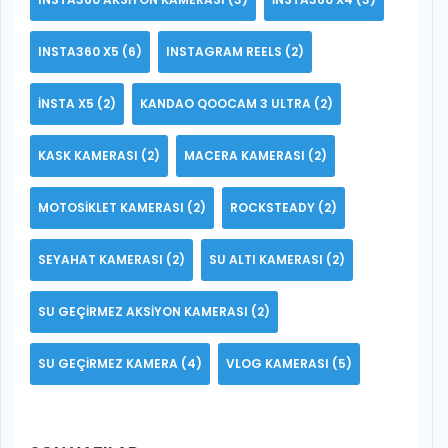
INSTA360 X5
(6)
INSTAGRAM REELS
(2)
INSTA X5
(2)
KANDAO QOOCAM 3 ULTRA
(2)
KASK KAMERASI
(2)
MACERA KAMERASI
(2)
MOTOSIKLET KAMERASI
(2)
ROCKSTEADY
(2)
SEYAHAT KAMERASI
(2)
SU ALTI KAMERASI
(2)
SU GEÇIRMEZ AKSIYON KAMERASI
(2)
SU GEÇIRMEZ KAMERA
(4)
VLOG KAMERASI
(5)