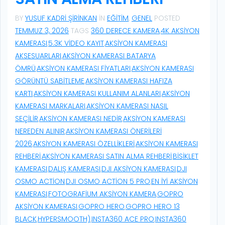
BY
YUSUF KADRI ŞIRINKAN
IN
EĞITIM
,
GENEL
POSTED
TEMMUZ 3, 2026
TAGS
360 DERECE KAMERA
,
4K AKSIYON
KAMERASI
,
5.3K VIDEO KAYIT
,
AKSIYON KAMERASI
AKSESUARLARI
,
AKSIYON KAMERASI BATARYA
ÖMRÜ
,
AKSIYON KAMERASI FIYATLARI
,
AKSIYON KAMERASI
GÖRÜNTÜ SABITLEME
,
AKSIYON KAMERASI HAFIZA
KARTI
,
AKSIYON KAMERASI KULLANIM ALANLARI
,
AKSIYON
KAMERASI MARKALARI
,
AKSIYON KAMERASI NASIL
SEÇILIR
,
AKSIYON KAMERASI NEDIR
,
AKSIYON KAMERASI
NEREDEN ALINIR
,
AKSIYON KAMERASI ÖNERILERI
2026
,
AKSIYON KAMERASI ÖZELLIKLERI
,
AKSIYON KAMERASI
REHBERI
,
AKSIYON KAMERASI SATIN ALMA REHBERI
,
BISIKLET
KAMERASI
,
DALIŞ KAMERASI
,
DJI AKSIYON KAMERASI
,
DJI
OSMO ACTION
,
DJI OSMO ACTION 5 PRO
,
EN IYI AKSIYON
KAMERASI
,
FOTOGRAFIUM AKSIYON KAMERA
,
GOPRO
AKSIYON KAMERASI
,
GOPRO HERO
,
GOPRO HERO 13
BLACK
,
HYPERSMOOTH)
,
INSTA360 ACE PRO
,
INSTA360