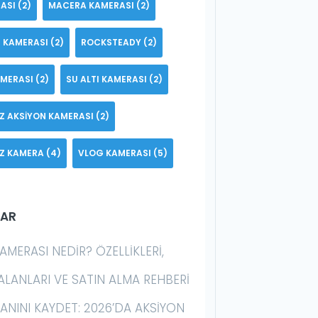
ASI
(2)
MACERA KAMERASI
(2)
 KAMERASI
(2)
ROCKSTEADY
(2)
AMERASI
(2)
SU ALTI KAMERASI
(2)
Z AKSIYON KAMERASI
(2)
Z KAMERA
(4)
VLOG KAMERASI
(5)
LAR
AMERASI NEDIR? ÖZELLIKLERI,
ALANLARI VE SATIN ALMA REHBERI
 ANINI KAYDET: 2026’DA AKSIYON