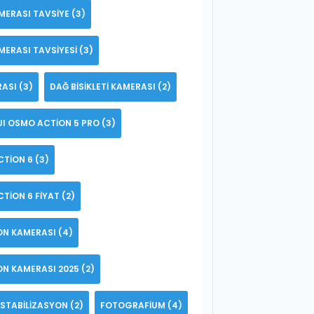
MERASI TAVSIYE
(3)
MERASI TAVSIYESI
(3)
RASI
(3)
DAĞ BISIKLETI KAMERASI
(2)
JI OSMO ACTION 5 PRO
(3)
CTION 6
(3)
TION 6 FIYAT
(2)
YON KAMERASI
(4)
YON KAMERASI 2025
(2)
STABILIZASYON
(2)
FOTOGRAFIUM
(4)