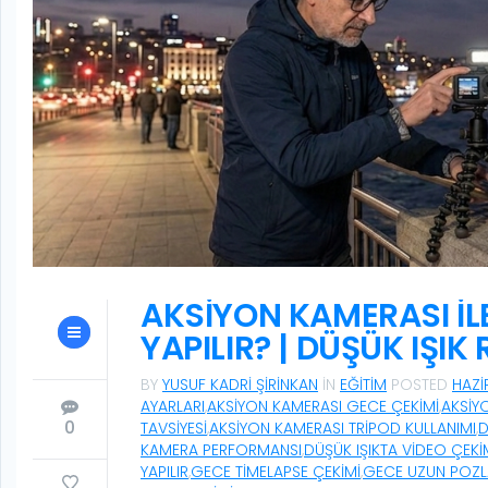
AKSIYON KAMERASI İLE
YAPILIR? | DÜŞÜK IŞIK
BY
YUSUF KADRI ŞIRINKAN
IN
EĞITIM
POSTED
HAZI
AYARLARI
,
AKSIYON KAMERASI GECE ÇEKIMI
,
AKSIY
0
TAVSIYESI
,
AKSIYON KAMERASI TRIPOD KULLANIMI
,
D
KAMERA PERFORMANSI
,
DÜŞÜK IŞIKTA VIDEO ÇEKI
YAPILIR
,
GECE TIMELAPSE ÇEKIMI
,
GECE UZUN POZ