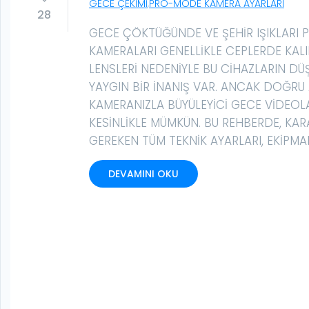
GECE ÇEKIMI
,
PRO-MODE KAMERA AYARLARI
28
GECE ÇÖKTÜĞÜNDE VE ŞEHIR IŞIKLARI 
KAMERALARI GENELLIKLE CEPLERDE KALI
LENSLERI NEDENIYLE BU CIHAZLARIN DÜ
YAYGIN BIR INANIŞ VAR. ANCAK DOĞRU 
KAMERANIZLA BÜYÜLEYICI GECE VIDEOL
KESINLIKLE MÜMKÜN. BU REHBERDE, KAR
GEREKEN TÜM TEKNIK AYARLARI, EKIPMAN
DEVAMINI OKU