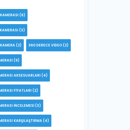
 KAMERASI
(6)
 KAMERASI
(3)
 KAMERA
(2)
360 DERECE VIDEO
(2)
MERASI
(9)
MERASI AKSESUARLARI
(4)
MERASI FIYATLARI
(2)
MERASI INCELEMESI
(3)
MERASI KARŞILAŞTIRMA
(4)