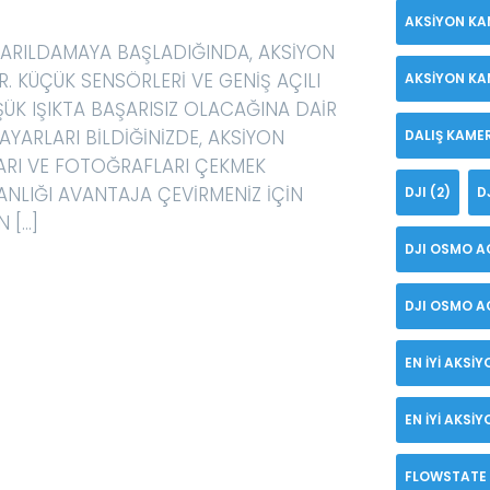
AKSIYON KA
PARILDAMAYA BAŞLADIĞINDA, AKSIYON
R. KÜÇÜK SENSÖRLERI VE GENIŞ AÇILI
AKSIYON KA
ŞÜK IŞIKTA BAŞARISIZ OLACAĞINA DAIR
AYARLARI BILDIĞINIZDE, AKSIYON
DALIŞ KAME
ARI VE FOTOĞRAFLARI ÇEKMEK
ANLIĞI AVANTAJA ÇEVIRMENIZ IÇIN
DJI
(2)
D
 […]
DJI OSMO A
DJI OSMO AC
EN IYI AKSI
EN IYI AKSI
FLOWSTATE 