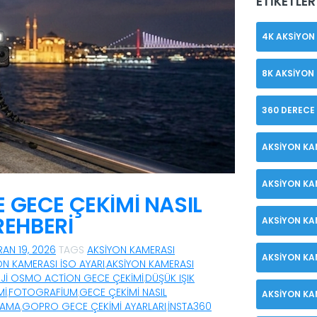
ETIKETLER
4K AKSIYON
8K AKSIYON
360 DERECE
AKSIYON KA
AKSIYON KA
 GECE ÇEKIMI NASIL
 REHBERI
AKSIYON KA
RAN 19, 2026
TAGS
AKSIYON KAMERASI
AKSIYON KA
ON KAMERASI ISO AYARI
,
AKSIYON KAMERASI
JI OSMO ACTION GECE ÇEKIMI
,
DÜŞÜK IŞIK
MI
,
FOTOGRAFIUM
,
GECE ÇEKIMI NASIL
AKSIYON KA
LAMA
,
GOPRO GECE ÇEKIMI AYARLARI
,
INSTA360