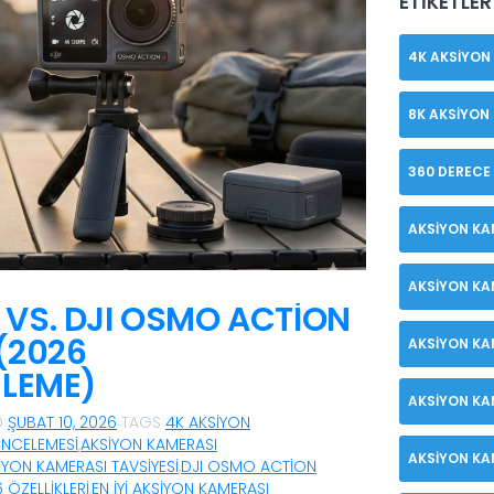
ETIKETLER
4K AKSIYON
8K AKSIYON
360 DERECE
AKSIYON KA
AKSIYON KA
VS. DJI OSMO ACTION
 (2026
AKSIYON KA
ELEME)
AKSIYON KA
D
ŞUBAT 10, 2026
TAGS
4K AKSIYON
INCELEMESI
,
AKSIYON KAMERASI
AKSIYON KA
IYON KAMERASI TAVSIYESI
,
DJI OSMO ACTION
ÖZELLIKLERI
,
EN IYI AKSIYON KAMERASI