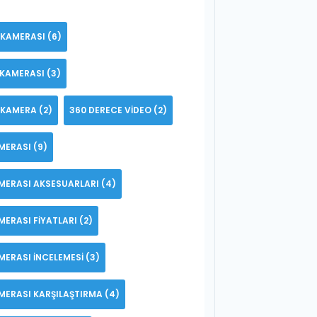
 KAMERASI
(6)
 KAMERASI
(3)
 KAMERA
(2)
360 DERECE VIDEO
(2)
MERASI
(9)
MERASI AKSESUARLARI
(4)
MERASI FIYATLARI
(2)
MERASI INCELEMESI
(3)
MERASI KARŞILAŞTIRMA
(4)