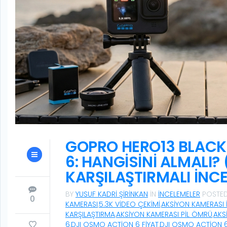
GOPRO HERO13 BLACK 
6: HANGISINI ALMALI?
KARŞILAŞTIRMALI İNC
BY
YUSUF KADRI ŞIRINKAN
IN
İNCELEMELER
POSTE
0
KAMERASI
,
5.3K VIDEO ÇEKIMI
,
AKSIYON KAMERASI 
KARŞILAŞTIRMA
,
AKSIYON KAMERASI PIL ÖMRÜ
,
AKS
6
,
DJI OSMO ACTION 6 FIYAT
,
DJI OSMO ACTION 6 