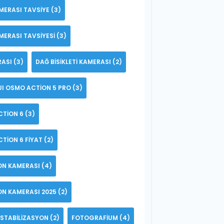
MERASI TAVSIYE
(3)
MERASI TAVSIYESI
(3)
RASI
(3)
DAĞ BISIKLETI KAMERASI
(2)
JI OSMO ACTION 5 PRO
(3)
CTION 6
(3)
TION 6 FIYAT
(2)
YON KAMERASI
(4)
YON KAMERASI 2025
(2)
STABILIZASYON
(2)
FOTOGRAFIUM
(4)