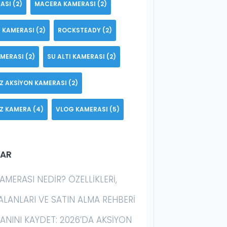
ASI
(2)
MACERA KAMERASI
(2)
 KAMERASI
(2)
ROCKSTEADY
(2)
AMERASI
(2)
SU ALTI KAMERASI
(2)
Z AKSIYON KAMERASI
(2)
Z KAMERA
(4)
VLOG KAMERASI
(5)
LAR
AMERASI NEDIR? ÖZELLIKLERI,
ALANLARI VE SATIN ALMA REHBERI
 ANINI KAYDET: 2026’DA AKSIYON