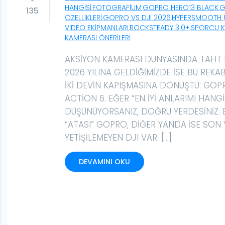
HANGISI
,
FOTOGRAFIUM
,
GOPRO HERO13 BLACK
,
G
135
ÖZELLIKLERI
,
GOPRO VS DJI 2026
,
HYPERSMOOTH 
VIDEO EKIPMANLARI
,
ROCKSTEADY 3.0+
,
SPORCU K
KAMERASI ÖNERILERI
AKSIYON KAMERASI DÜNYASINDA TAHT 
2026 YILINA GELDIĞIMIZDE ISE BU REKA
IKI DEVIN KAPIŞMASINA DÖNÜŞTÜ: GO
ACTION 6. EĞER “EN IYI ANLARIMI HANG
DÜŞÜNÜYORSANIZ, DOĞRU YERDESINIZ. 
“ATASI” GOPRO, DIĞER YANDA ISE SON
YETIŞILEMEYEN DJI VAR. […]
DEVAMINI OKU