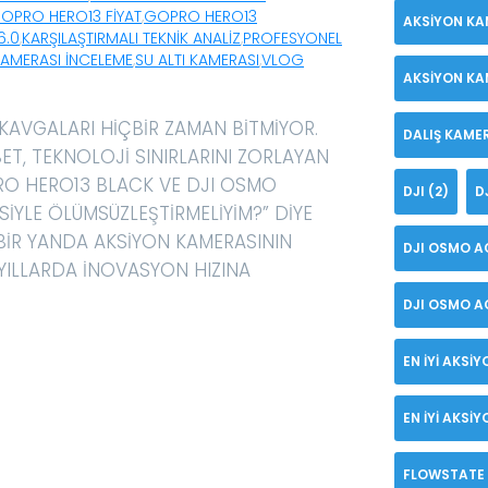
OPRO HERO13 FIYAT
,
GOPRO HERO13
AKSIYON KA
6.0
,
KARŞILAŞTIRMALI TEKNIK ANALIZ
,
PROFESYONEL
AMERASI INCELEME
,
SU ALTI KAMERASI
,
VLOG
AKSIYON KA
KAVGALARI HIÇBIR ZAMAN BITMIYOR.
DALIŞ KAME
BET, TEKNOLOJI SINIRLARINI ZORLAYAN
PRO HERO13 BLACK VE DJI OSMO
DJI
(2)
D
ISIYLE ÖLÜMSÜZLEŞTIRMELIYIM?” DIYE
BIR YANDA AKSIYON KAMERASININ
DJI OSMO A
 YILLARDA INOVASYON HIZINA
DJI OSMO AC
EN IYI AKSI
EN IYI AKSI
FLOWSTATE 