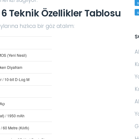
s
6 Teknik Özellikler Tablosu
larına hızlıca bir göz atalım:
S
A
MOS (Yeni Nesil)
K
işken Diyafram
Y
r / 10-bit D-Log M
K
A
Açı
Y
at) / 1950 mAh
G
/ 60 Metre (Kılıflı)
H