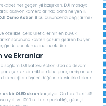
ekabet her geçen yıl kızışırken, DJI masaya
d
artık aksiyon kameralarında daha ne yenilik
D
DJI Osmo Action 6
bu düşüncenizi değiştirmek
D
e
 özellikle içerik üreticilerinin en büyük
F
ajlama” sorununa kökten çözüm getiren bu yeni
r ışığında derinlemesine inceledim.
m ve Ekranlar
niz o sağlam DJI kalitesi Action 6’da da devam
re göre çok az bir miktar daha genişlemiş ancak
I
n teknolojiler düşünüldüğünde kesinlikle tolere
I
k
arlak bir OLED ekran
karşılıyor. Ön taraftaki 1.46
asiyeti ve 1000 nit tepe parlaklığı, güneşli
enizi sağlıyor.