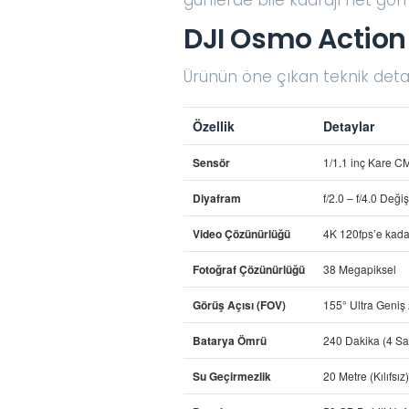
DJI Osmo Action 
Ürünün öne çıkan teknik detay
Özellik
Detaylar
Sensör
1/1.1 inç Kare C
Diyafram
f/2.0 – f/4.0 Değ
Video Çözünürlüğü
4K 120fps’e kada
Fotoğraf Çözünürlüğü
38 Megapiksel
Görüş Açısı (FOV)
155° Ultra Geniş 
Batarya Ömrü
240 Dakika (4 Sa
Su Geçirmezlik
20 Metre (Kılıfsız) 