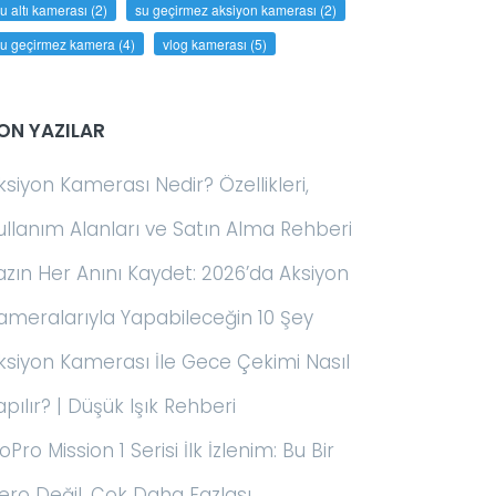
u altı kamerası
(2)
su geçirmez aksiyon kamerası
(2)
su geçirmez kamera
(4)
vlog kamerası
(5)
ON YAZILAR
ksiyon Kamerası Nedir? Özellikleri,
ullanım Alanları ve Satın Alma Rehberi
azın Her Anını Kaydet: 2026’da Aksiyon
ameralarıyla Yapabileceğin 10 Şey
ksiyon Kamerası İle Gece Çekimi Nasıl
apılır? | Düşük Işık Rehberi
oPro Mission 1 Serisi İlk İzlenim: Bu Bir
ero Değil, Çok Daha Fazlası