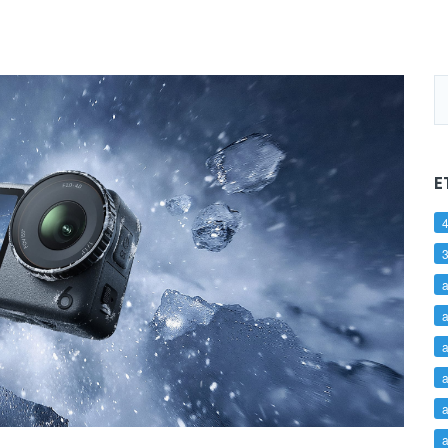
E
4
a
a
a
a
a
a