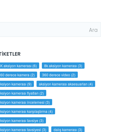
TIKETLER
K aksiyon kamerası
(6)
8k aksiyon kamerası
(3)
360 derece kamera
(2)
360 derece video
(2)
ksiyon kamerası
(9)
aksiyon kamerası aksesuarları
(4)
ksiyon kamerası fiyatları
(2)
ksiyon kamerası incelemesi
(3)
ksiyon kamerası karşılaştırma
(4)
ksiyon kamerası tavsiye
(3)
ksiyon kamerası tavsiyesi
(3)
dalış kamerası
(3)