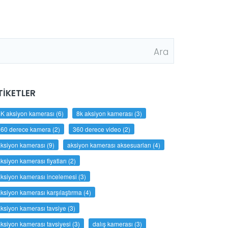
TIKETLER
K aksiyon kamerası
(6)
8k aksiyon kamerası
(3)
360 derece kamera
(2)
360 derece video
(2)
ksiyon kamerası
(9)
aksiyon kamerası aksesuarları
(4)
ksiyon kamerası fiyatları
(2)
ksiyon kamerası incelemesi
(3)
ksiyon kamerası karşılaştırma
(4)
ksiyon kamerası tavsiye
(3)
ksiyon kamerası tavsiyesi
(3)
dalış kamerası
(3)