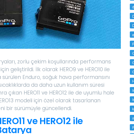
d
D
D
e
F
ryaları, zorlu çekim koşullarında performans
çin geliştirildi. İlk olarak HERO9 ve HERO10 ile
a sürülen Enduro, soğuk hava performansını
sıcaklıklarda da daha uzun kullanım süresi
I
ra çıkan HERO11 ve HERO12 ile de uyumlu hale
ERO13 modeli için özel olarak tasarlanan
I
i bir sürümüyle güncellendi.
k
ERO11 ve HERO12 ile
Batarya