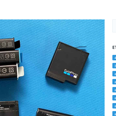
E
4
a
a
a
a
a
a