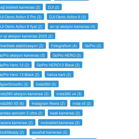
ağ bisikleti kamerası
(2)
DJI
(2)
JI Osmo Action 5 Pro
(3)
DJI Osmo Action 6
(3)
JI Osmo Action 6 fiyat
(2)
en iyi aksiyon kamerası
(4)
n iyi aksiyon kamerası 2025
(2)
lowState stabilizasyon
(2)
Fotografium
(4)
GoPro
(3)
GoPro aksiyon kamerası
(3)
GoPro HERO
(3)
GoPro Hero 12
(2)
GoPro HERO13 Black
(2)
GoPro Hero 13 Black
(2)
hafıza kartı
(2)
HyperSmooth)
(3)
Insta360
(5)
nsta360 aksiyon kamerası
(3)
insta360 x4
(3)
nsta360 X5
(6)
Instagram Reels
(2)
insta x5
(2)
andao qoocam 3 ultra
(2)
kask kamerası
(2)
macera kamerası
(2)
motosiklet kamerası
(2)
RockSteady
(2)
seyahat kamerası
(2)