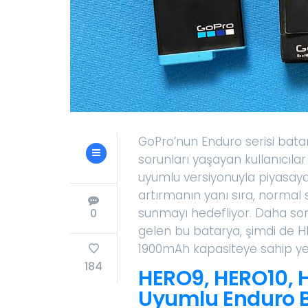
GoPro’nun Enduro serisi bata
sorunları yaşayan kullanıcılar i
uyumlu versiyonuyla piyasay
artırmanın yanı sıra, normal 
sunmayı hedefliyor. Daha son
0
gelen bu batarya, şimdi de H
1900mAh kapasiteye sahip yen
184
HERO9, HERO10, H
Uyumlu Enduro 