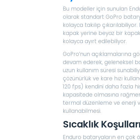
Bu modeller için sunulan End
olarak standart GoPro batary
kolayca takılıp çıkarılabiliyor
kapak yerine beyaz bir kapak
kolayca ayırt edilebiliyor.
GoPro’nun açıklamalarına gör
devam ederek, geleneksel ba
uzun kullanım süresi sunabili
çözünürlük ve kare hızı kulla
120 fps) kendini daha fazla hi
kapasitede olmasına rağmen 
termal düzenleme ve enerji ver
kullanabilmesi.
Sıcaklık Koşulla
Enduro bataryaların en çok öne