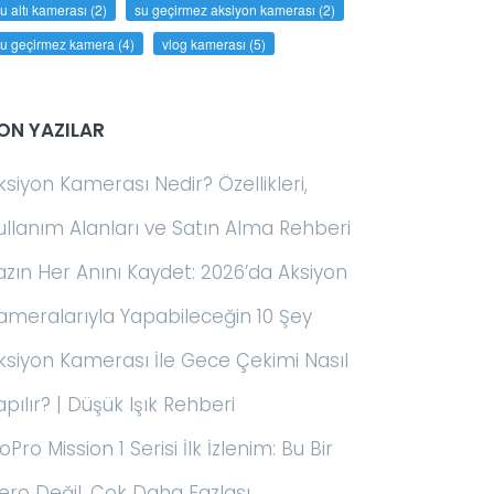
u altı kamerası
(2)
su geçirmez aksiyon kamerası
(2)
su geçirmez kamera
(4)
vlog kamerası
(5)
ON YAZILAR
ksiyon Kamerası Nedir? Özellikleri,
ullanım Alanları ve Satın Alma Rehberi
azın Her Anını Kaydet: 2026’da Aksiyon
ameralarıyla Yapabileceğin 10 Şey
ksiyon Kamerası İle Gece Çekimi Nasıl
apılır? | Düşük Işık Rehberi
oPro Mission 1 Serisi İlk İzlenim: Bu Bir
ero Değil, Çok Daha Fazlası