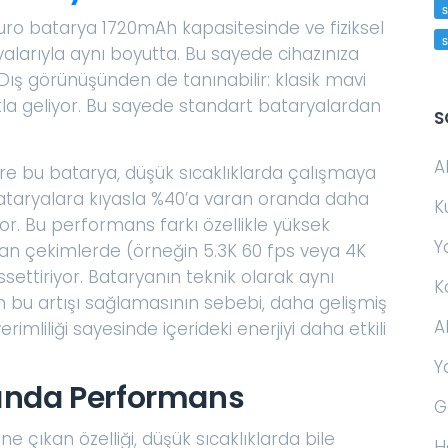
s
uro batarya 1720mAh kapasitesinde ve fiziksel
alarıyla aynı boyutta. Bu sayede cihazınıza
. Dış görünüşünden de tanınabilir: klasik mavi
la geliyor. Bu sayede standart bataryalardan
S
A
e bu batarya, düşük sıcaklıklarda çalışmaya
taryalara kıyasla %40’a varan oranda daha
K
yor. Bu performans farkı özellikle yüksek
Y
nan çekimlerde (örneğin 5.3K 60 fps veya 4K
ssettiriyor. Bataryanın teknik olarak aynı
K
bu artışı sağlamasının sebebi, daha gelişmiş
A
imliliği sayesinde içerideki enerjiyi daha etkili
Y
rında Performans
G
 çıkan özelliği, düşük sıcaklıklarda bile
H