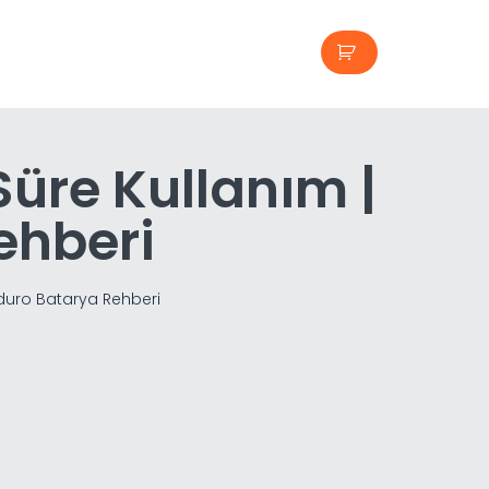
üre Kullanım |
ehberi
duro Batarya Rehberi